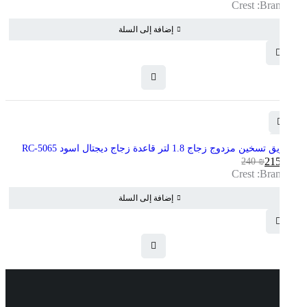
Crest
Brands:
الحالي
الأصلي
هو:
هو:
إضافة إلى السلة
200 ₪.
180 ₪.
-10%
ابريق تسخين مزدوج زجاج 1.8 لتر قاعدة زجاج ديجتال اسود RC-5065
215
₪
240
₪
السعر
السعر
Crest
Brands:
الحالي
الأصلي
هو:
هو:
إضافة إلى السلة
240 ₪.
215 ₪.
روابط مهمة