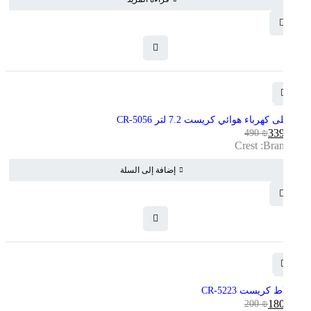
250 ₪.
225 ₪.
-31%
مقلى كهرباء هوائي كريست 7.2 لتر CR-5056
339
₪
490
₪
السعر
السعر
Crest
Brands:
الحالي
الأصلي
هو:
هو:
إضافة إلى السلة
490 ₪.
339 ₪.
-10%
خلاط كريست 5223-CR
180
₪
200
₪
السعر
السعر