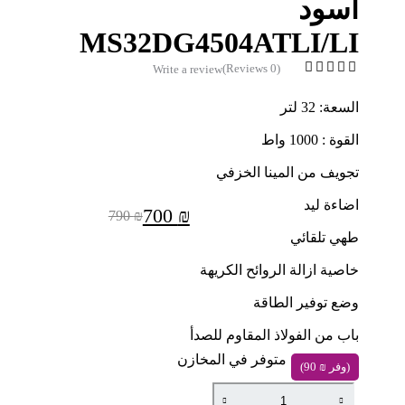
اسود
MS32DG4504ATLI/LI
(0 Reviews)
Write a review
السعة: 32 لتر
القوة : 1000 واط
تجويف من المينا الخزفي
اضاءة ليد
700
₪
790
₪
السعر
السعر
طهي تلقائي
الحالي
الأصلي
هو:
هو:
خاصية ازالة الروائح الكريهة
790 ₪.
700 ₪.
وضع توفير الطاقة
باب من الفولاذ المقاوم للصدأ
متوفر في المخازن
(وفر
₪
90
)