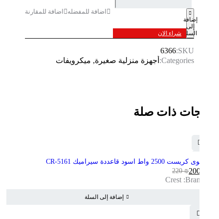
إضافة
إلى
السلة
شراء الان
6366
SKU:
Categories:
أجهزة منزلية صغيرة
,
ميكرويفات
منتجات ذات صلة
-9%
مكوى كريست 2500 واط اسود قاعددة سيراميك CR-5161
200
₪
220
₪
السعر
السعر
Crest
Brands:
الحالي
الأصلي
هو:
هو:
إضافة إلى السلة
220 ₪.
200 ₪.