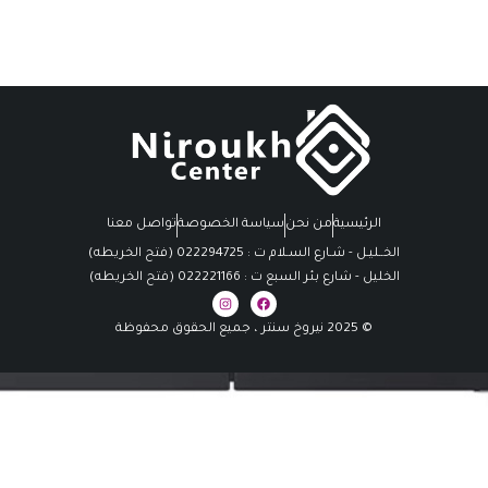
الرئيسية
من نحن
سياسة الخصوصة
تواصل معنا
الخــليـل - شـارع السـلام ت : 022294725 (فتح الخريطه)
الخليل - شارع بئر السبع ت : 022221166 (فتح الخريطه)
© 2025 نيروخ سنتر ، جميع الحقوق محفوظة