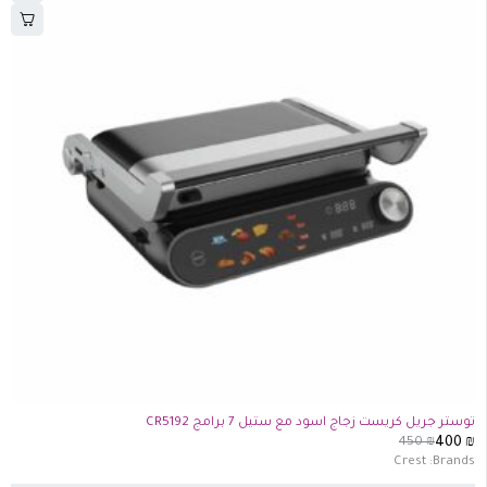
-11%
توستر جريل كريست زجاج اسود مع ستيل 7 برامج CR5192
450
₪
400
₪
Crest
Brands: