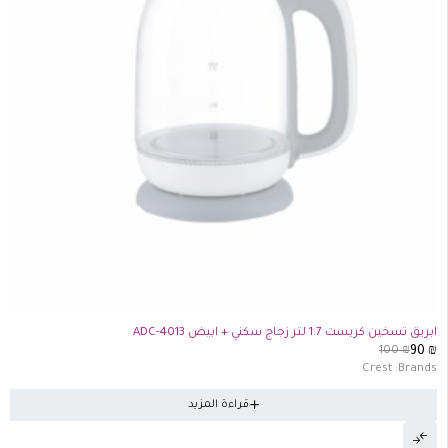
تفذت الكمية
ابريق تسخين كريست 1.7 لتر زجاج سكني + ابيض ADC-4013
100
₪
90
₪
Crest
Brands:
قراءة المزيد