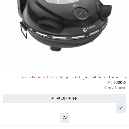
-20%
شواية بيتزا كريست اسود مع بلاطه سيراميك ومجراد خشب CR-5215
375
₪
300
₪
Crest
Brands:
إضافة إلى السلة