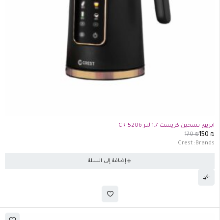
-12%
ابريق تسخين كريست 1.7 لتر CR-5206
170
₪
150
₪
Crest
Brands:
إضافة إلى السلة