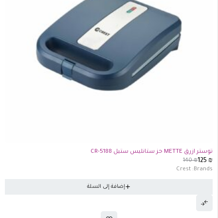
-11%
توستر ازرق METTE حز ستانليس ستيل CR-5188
140
₪
125
₪
Crest
Brands:
إضافة إلى السلة