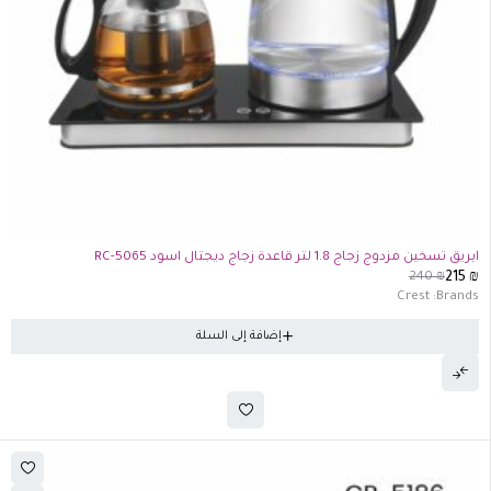
-10%
ابريق تسخين مزدوج زجاج 1.8 لتر قاعدة زجاج ديجتال اسود RC-5065
240
₪
215
₪
Crest
Brands:
إضافة إلى السلة