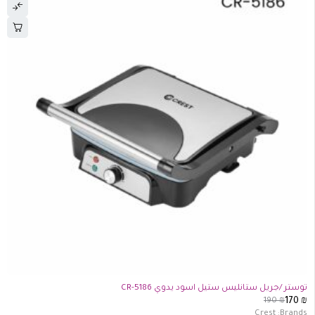
-11%
توستر /جريل ستانليس ستيل اسود يدوي CR-5186
190
₪
170
₪
Crest
Brands: