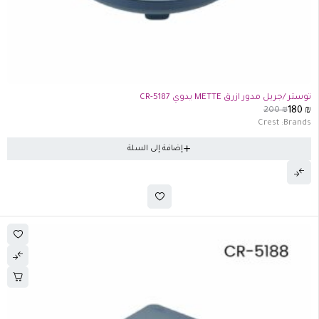
-10%
توستر /جريل مدور ازرق METTE يدوي CR-5187
200
₪
180
₪
Crest
Brands:
إضافة إلى السلة