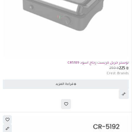
تفذت الكمية
توستر جريل كريست زجاج اسود CR5189
250
₪
225
₪
Crest
Brands:
قراءة المزيد