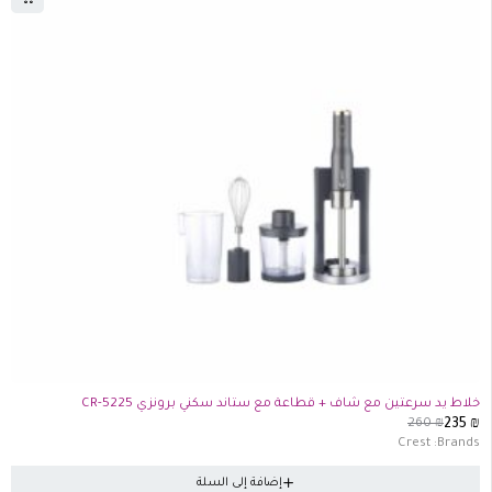
-10%
خلاط يد سرعتين مع شاف + قطاعة مع ستاند سكني برونزي CR-5225
260
₪
235
₪
Crest
Brands:
إضافة إلى السلة