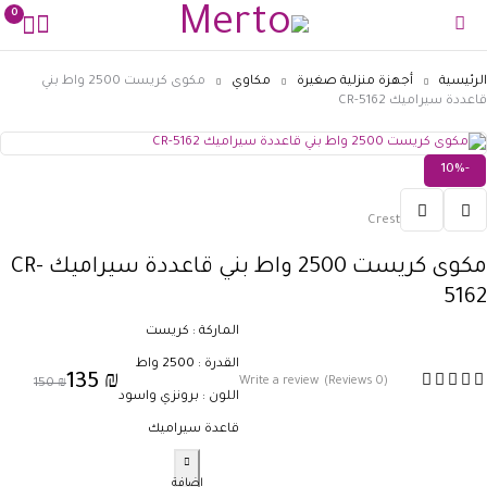
0
الرئيسية
أجهزة منزلية صغيرة
مكاوي
مكوى كريست 2500 واط بني
قاعددة سيراميك CR-5162
-10%
Crest
مكوى كريست 2500 واط بني قاعددة سيراميك CR-
5162
الماركة : كريست
القدرة : 2500 واط
135
₪
Write a review
(0 Reviews)
150
₪
اللون : برونزي واسود
قاعدة سيراميك
إضافة