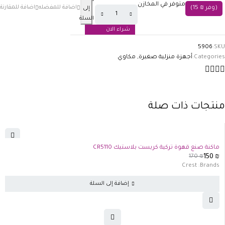
متوفر في المخازن
(وفر
₪
15
)
إلى
السلة
شراء الان
5906
SKU:
Categories:
أجهزة منزلية صغيرة
,
مكاوي
منتجات ذات صلة
-12%
ماكنة صنع قهوة تركية كريست بلاستيك CR5110
170
₪
150
₪
Crest
Brands:
إضافة إلى السلة