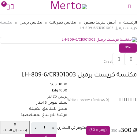
0
الرئيسية
أجهزة منزلية صغيرة
مكانس كهربائية
مكانس برميل
مكنسة
كريست برميل LH-809-6/CR301003
-9%
Crest
مكنسة كريست برميل LH-809-6/CR301003
3000 تيربو
1600 واط
برميل 25 لتر
Write a review
(0 Reviews)
سلك طويل 5 امتار
ملحق للمناطق الضيقة
فرشاة للاوساخ المستعصية
متوفر في المخازن
300
₪
(وفر
₪
30
)
إضافة إلى السلة
330
₪