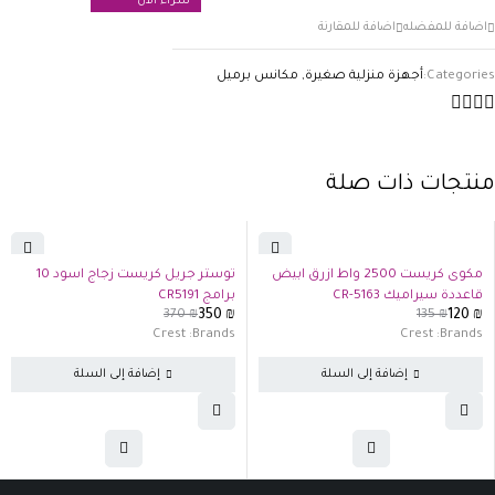
شراء الان
Categories:
أجهزة منزلية صغيرة
,
مكانس برميل
منتجات ذات صلة
-5%
-11%
مكوى كريست 2500 واط ازرق ابيض
توستر جريل كريست زجاج اسود 10
قاعددة سيراميك CR-5163
برامج CR5191
370
₪
350
₪
135
₪
120
₪
Crest
Brands:
Crest
Brands:
إضافة إلى السلة
إضافة إلى السلة