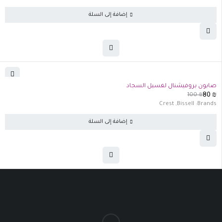
إضافة إلى السلة
-20%
صابون بروفيشنال لغسيل السجاد
100
₪
80
₪
Crest
,
Bissell
Brands:
إضافة إلى السلة
الرئيسية
من نحن
سياسة الخصوصة
تواصل معنا
الخــليـل - شـارع السـلام ت : 022294725 (فتح الخريطه)