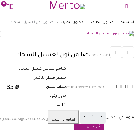
0
الرئيسية
صابون تنظيف
محلول تنظيف
صابون نون لغسيل السجاد
صابون نون لغسيل السجاد
Crest
,
Bissell
ﺷﺎﻣﺒﻮ ﻣﻜﺎﻧﺲ ﻏﺴﻴﻞ اﻟﺴﺠﺎد
ﻣﻌﻄﺮ ﺑﻌﻄﺮ اﻟﻼﻓﻨﺪر
35
₪
ﻳﻨﻈﻒ ﺑﻌﻤﻖ
Write a review
(0 Reviews)
ﺑﺪون رﻏﻮه
1.4 لتر
متوفر في المخازن
إضافة إلى السلة
شراء الان