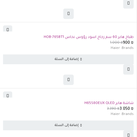
-10%
طباخ هاير 60 سم زجاج اسود رؤوس نحاس HOB-765BT1
1.000
₪
900
₪
Haier
Brands:
إضافة إلى السلة
-10%
شاشة هاير H65S80EUX QLED
3.390
₪
3.050
₪
Haier
Brands:
إضافة إلى السلة