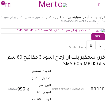
0
الرئيسية
أجهزة منزلية كبيرة
افران بلت ان
فرن سمفير بلت ان زجاج اسود 3
مفاتيح 60 سم SMS-606-MBLK-GLS
-10%
Simfer
,
Haier
فرن سمفير بلت ان زجاج اسود 3 مفاتيح 60 سم
SMS-606-MBLK-GLS
الماركة : سمفير
تصميم : بلت ان
اللون :اسود
990
₪
Write a review
(0 Reviews)
1.100
₪
العرض : 60 سم
الارتفاع : 60 سم