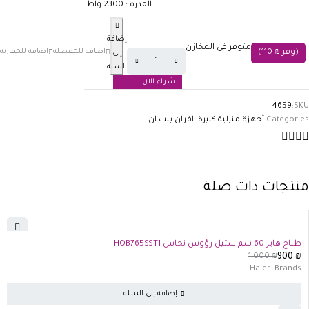
القدرة : 2300 واط
إضافة
متوفر في المخازن
(وفر
₪
110
)
إلى
السلة
شراء الان
4659
SKU:
Categories:
أجهزة منزلية كبيرة
,
افران بلت ان
منتجات ذات صلة
-10%
طباخ هاير 60 سم ستيل رؤوس نحاس HOB765SST1
1.000
₪
900
₪
Haier
Brands:
إضافة إلى السلة