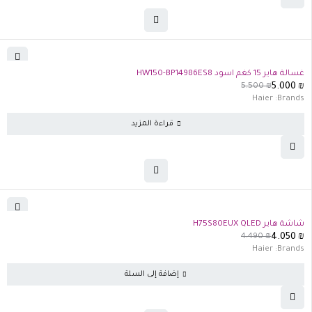
تفذت الكمية
غسالة هاير 15 كغم اسود HW150-BP14986ES8
5.500
₪
5.000
₪
Haier
Brands:
قراءة المزيد
-10%
شاشة هاير H75S80EUX QLED
4.490
₪
4.050
₪
Haier
Brands:
إضافة إلى السلة