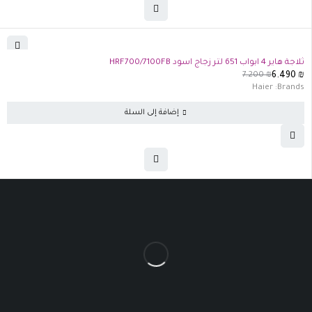
-10%
ثلاجة هاير 4 ابواب 651 لتر زجاج اسود HRF700/7100FB
7.200
₪
6.490
₪
Haier
Brands:
إضافة إلى السلة
الرئيسية
من نحن
سياسة الخصوصة
تواصل معنا
الخــليـل - شـارع السـلام ت : 022294725 (فتح الخريطه)
الخليل - شارع بئر السبع ت : 022221166 (فتح الخريطه)
© 2025 نيروخ سنتر ، جميع الحقوق محفوظة