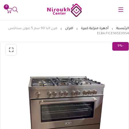
0
الرئيسية
أجهزة منزلية كبيرة
افران
فرن البا 90 سم 5 عيون ستانلس
ELBA FICE965EX9S4
-9%