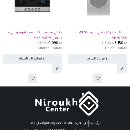
تفذت الكمية
-9%
غسالة هاير 12 كغم اسود HW120-
طباخ سمفير 70 سم تيتانيوم زجاج و
B14979S8
سلفر SMF-ADC70
1.200
₪
1.090
₪
3.500
₪
3.150
₪
Simfer
Brands:
Haier
Brands:
قراءة المزيد
إضافة إلى السلة
الرئيسية
من نحن
سياسة الخصوصة
تواصل معنا