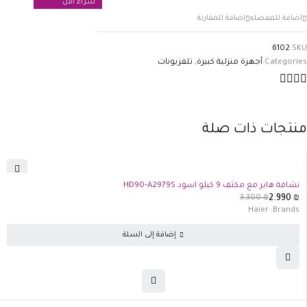
شراء الان
6102
SKU:
Categories:
أجهزة منزلية كبيرة
,
تلفزيونات
منتجات ذات صلة
-9%
نشافة هاير مع مكثف 9 كيلو اسود HD90-A2979S
3.300
₪
2.990
₪
Haier
Brands:
إضافة إلى السلة