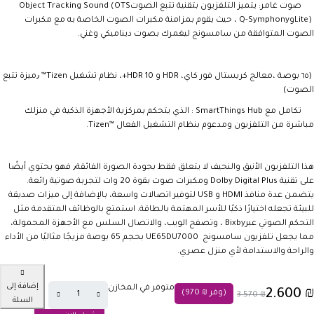
صوت غامر: يتميز التلفزيون بتقنية تتبع الصوت
Object Tracking Sound (OTS
Lite)
و
Q-Symphony
، حيث يقوم بمزامنة مكبرات الصوت الخاصة به مع مكبرات
الصوت المتوافقة من سامسونج ليغمرك بصوت ديناميكي وغني.
(٦٥ بوصة ،معالج كريستال فور كاي، HDR و HDR 10+، نظام تشغيل Tizen™ ٫ميزة تتبع
الصوت)
تكامل مع
SmartThings Hub
: الذي يتحكم بمركزية الأجهزة الذكية في منزلك
مباشرة من التلفزيون ومدعوم بنظام التشغيل الفعال
Tizen™
.
هذا التلفزيون الأنيق والنحيف لا يتعلق فقط بجودة الصورة الفائقة٫ فهو يحتوي أيضًا
على تقنية
Dolby Digital Plus
ومكبرات صوت بقوة 20 وات لتجربة صوتية رائعة.
يتضمن عدة منافذ
HDMI
و
USB
لتوفير اتصالات واسعة، بالإضافة إلى ميزات صديقة
للبيئة تجعله اختيارًا ذكيًا للأسر المهتمة بالطاقة. استمتع بالوظائف المتقدمة مثل
التحكم الصوتي عبر
Bixby
، وتصفح الويب، والاتصال السلس مع الأجهزة المحمولة،
مما يجعل تلفزيون سامسونج
UE65DU7000
بحجم 65 بوصة مزيجًا مثاليًا من الأداء
والراحة والاستدامة لأي منزل عصري
.
إضافة إلى
متوفر في المخازن
2.600
₪
(وفر
₪
970
)
3.570
₪
السلة