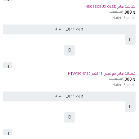
-10%
شاشة هاير H50S80EUX QLED
2.190
₪
1.980
₪
Haier
Brands:
إضافة إلى السلة
-13%
غسالة هاير حوضين 13 كغم HTW130-S186
1.500
₪
1.300
₪
Haier
Brands:
إضافة إلى السلة
-9%