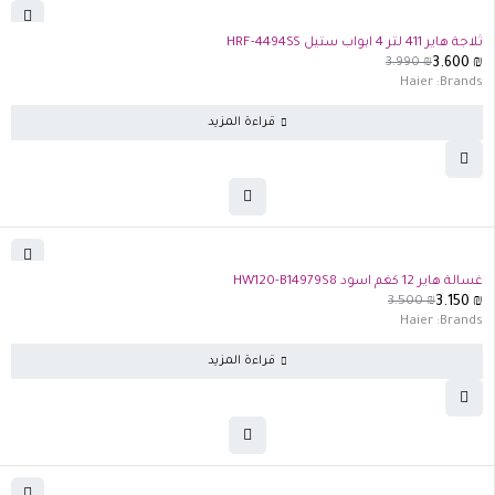
تفذت الكمية
ثلاجة هاير 411 لتر 4 ابواب ستيل HRF-4494SS
3.990
₪
3.600
₪
Haier
Brands:
قراءة المزيد
تفذت الكمية
غسالة هاير 12 كغم اسود HW120-B14979S8
3.500
₪
3.150
₪
Haier
Brands:
قراءة المزيد