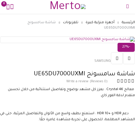
0
الرئيسية
أجهزة منزلية كبيرة
تلفزيونات
شاشة سامسونج
UE65DU7000UXMI
-27%
SAMSUNG
شاشة سامسونج UE65DU7000UXMI
Write a review
(0 Reviews)
معالج
Crystal 4K
: يعزز كل مشهد بوضوح وتفاصيل استثنائية من خلال تحسين
متقدم لدقة
الفور كاي.
دعم
HDR
و
HDR 10+
: استمتع بطيف واسع من الألوان والتفاصيل المرئية، حتى في
المشاهد المظلمة، للحصول على تجربة مشاهدة غامرة حقًا.